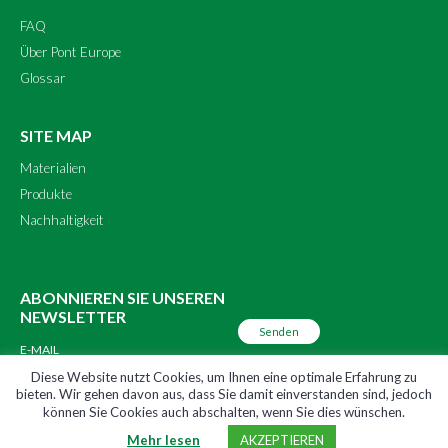
FAQ
Über Pont Europe
Glossar
SITE MAP
Materialien
Produkte
Nachhaltigkeit
ABONNIEREN SIE UNSEREN
NEWSLETTER
Diese Website nutzt Cookies, um Ihnen eine optimale Erfahrung zu
bieten. Wir gehen davon aus, dass Sie damit einverstanden sind, jedoch
FOLGEN SIE UNS
können Sie Cookies auch abschalten, wenn Sie dies wünschen.
Mehr lesen
AKZEPTIEREN